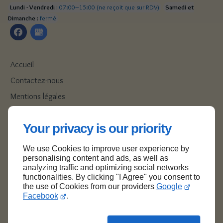
Lundi - Vendredi :
07:00–15:00 (ne reçoit que sur RDV)
Samedi et
Dimanche :
fermé
Accueil
Contactez-nous
Mentions légales
Plan du site
Your privacy is our priority
We use Cookies to improve user experience by
Haut de page
personalising content and ads, as well as
analyzing traffic and optimizing social networks
functionalities. By clicking "I Agree" you consent to
the use of Cookies from our providers
Google
Facebook
.